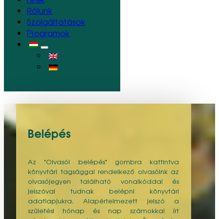
Rólunk
Szolgáltatások
Programok
Belépés
Az "Olvasói belépés" gombra kattintva
könyvtári tagsággal rendelkező olvasóink az
olvasójegyen található vonalkóddal és
jelszóval tudnak belépni könyvtári
adatlapjukra. Alapértelmezett jelszó a
születési hónap és nap számokkal írt