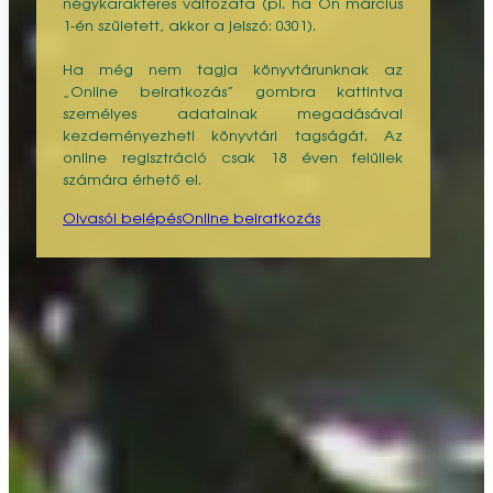
négykarakteres változata (pl. ha Ön március
1-én született, akkor a jelszó: 0301).
Ha még nem tagja könyvtárunknak az
„Online beiratkozás” gombra kattintva
személyes adatainak megadásával
kezdeményezheti könyvtári tagságát. Az
online regisztráció csak 18 éven felüliek
számára érhető el.
Olvasói belépés
Online beiratkozás