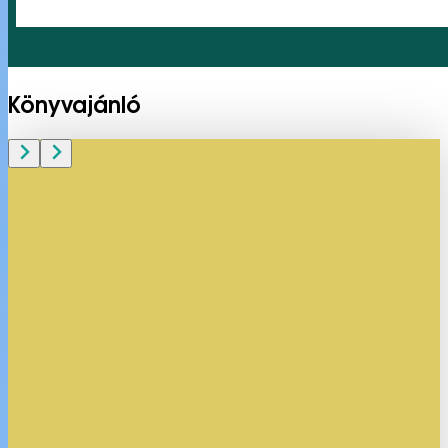
Könyvajánló
Visszatérés / Mélissa Da Costa
Megnézem