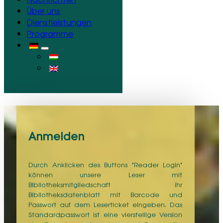
Über uns
Dienstleistungen
Programme
Anmelden
Durch Anklicken des Buttons "Reader Login"
können unsere Leser mit
Bibliotheksmitgliedschaft ihr
Bibliotheksdatenblatt mit Barcode und
Passwort auf dem Leserticket eingeben. Das
Standardpasswort ist eine vierstellige Version