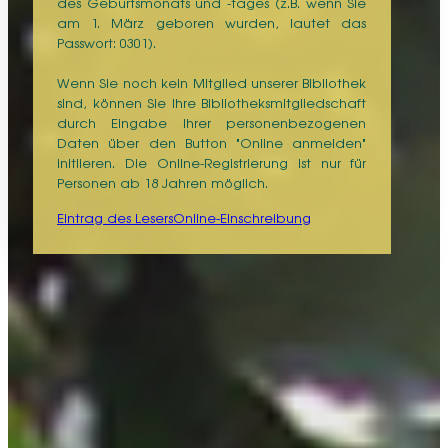
des Geburtsmonats und -tages (z.B. wenn Sie
am 1. März geboren wurden, lautet das
Passwort: 0301).
Wenn Sie noch kein Mitglied unserer Bibliothek
sind, können Sie Ihre Bibliotheksmitgliedschaft
durch Eingabe Ihrer personenbezogenen
Daten über den Button "Online anmelden"
initiieren. Die Online-Registrierung ist nur für
Personen ab 18 Jahren möglich.
Eintrag des Lesers
Online-Einschreibung