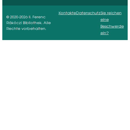
Kontakte
Datenschutz
Sie reichen
© 2020-2026 II. Ferenc
eine
Rákóczi Bibliothek. Alle
Beschwerde
Rechte vorbehalten.
ein?