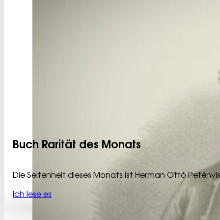
Buch Rarität des Monats
Die Seltenheit dieses Monats ist Herman Ottó Petényi
Ich lese es