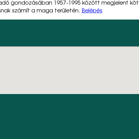
iadó gondozásában 1957-1995 között megjelent köt
snak számít a maga területén.
Belépés