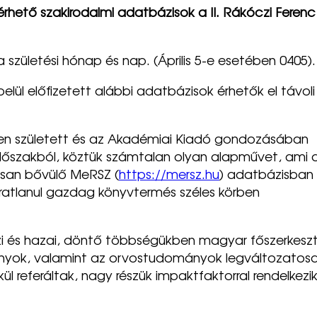
lérhető szakirodalmi adatbázisok a II. Rákóczi Ferenc
születési hónap és nap. (Április 5-e esetében 0405).
elül előfizetett alábbi adatbázisok érhetők el távoli
n született és az Akadémiai Kiadó gondozásában
dőszakból, köztük számtalan olyan alapművet, ami 
osan bővülő MeRSZ (
https://mersz.hu
) adatbázisban
páratlanul gazdag könyvtermés széles körben
és hazai, döntő többségükben magyar főszerkesz
mányok, valamint az orvostudományok legváltozatos
l referáltak, nagy részük impaktfaktorral rendelkezik