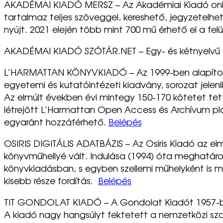
AKADÉMAI KIADÓ MERSZ – Az Akadémiai Kiadó onlin
tartalmaz teljes szöveggel, kereshető, jegyzetel
nyújt. 2021 elején több mint 700 mű érhető el a f
AKADÉMAI KIADÓ SZÓTÁR.NET – Egy- és kétnyelvű szó
L’HARMATTAN KÖNYVKIADÓ – Az 1999-ben alapított
egyetemi és kutatóintézeti kiadvány, sorozat jele
Az elmúlt években évi mintegy 150-170 kötetet tet
létrejött L’Harmattan Open Access és Archívum pl
egyaránt hozzáférhető.
Belépés
OSIRIS DIGITÁLIS ADATBÁZIS – Az Osiris Kiadó az 
könyvműhellyé vált. Indulása (1994) óta meghatáro
könyvkiadásban, s egyben szellemi műhelyként is 
kisebb része fordítás.
Belépés
TIT GONDOLAT KIADÓ – A Gondolat Kiadót 1957-ben 
A kiadó nagy hangsúlyt fektetett a nemzetközi sza