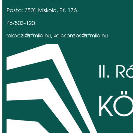
Posta: 3501 Miskolc, Pf. 176.
46/503-120
rakoczi@rfmlib.hu, kolcsonzes@rfmlib.hu