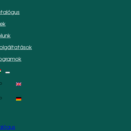
talógus
rek
lunk
olgáltatások
rogramok
alógus