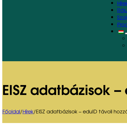
Híre
Ról
Szo
Pro
EISZ adatbázisok – 
Főoldal
/
Hírek
/
EISZ adatbázisok – eduID távoli hozzá