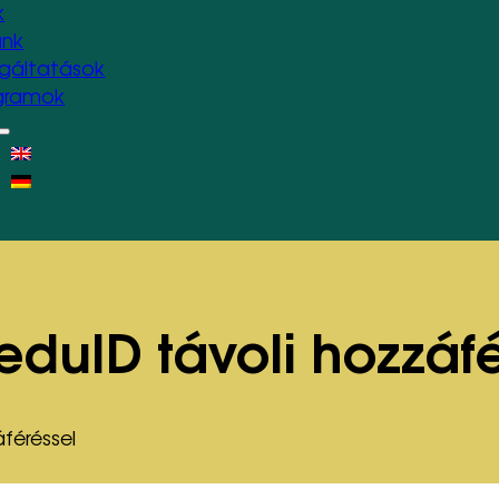
k
unk
lgáltatások
gramok
eduID távoli hozzáf
féréssel