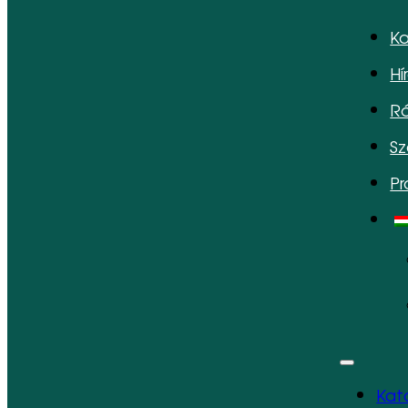
Ka
Hí
Ró
Sz
P
Kat