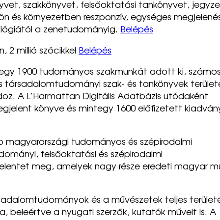
et, szakkönyvet, felsőoktatási tankönyvet, jegyze
ön és környezetben reszponzív, egységes megjelené
iológiától a zenetudományig.
Belépés
 2 millió szócikkel
Belépés
tegy 1900 tudományos szakmunkát adott ki, számo
és társadalomtudományi szak- és tankönyvek terület
doz. A L’Harmattan Digitális Adatbázis utódaként
jelent könyve és mintegy 1600 előfizetett kiadván
ebb magyarországi tudományos és szépirodalmi
ományi, felsőoktatási és szépirodalmi
jelentet meg, amelyek nagy része eredeti magyar m
rsadalomtudományok és a művészetek teljes területé
 beleértve a nyugati szerzők, kutatók műveit is. A