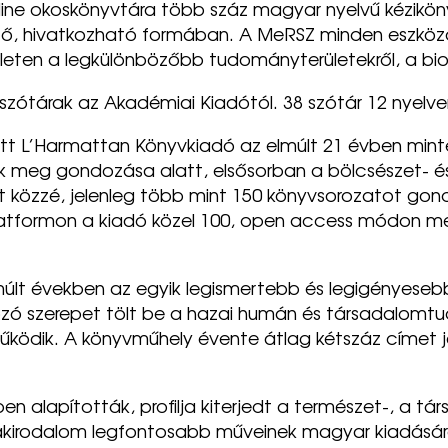
e okoskönyvtára több száz magyar nyelvű kézikönyv
hető, hivatkozható formában. A MeRSZ minden eszköz
elületen a legkülönbözőbb tudományterületekről, a b
tárak az Akadémiai Kiadótól. 38 szótár 12 nyelven,
 L’Harmattan Könyvkiadó az elmúlt 21 évben min
nik meg gondozása alatt, elsősorban a bölcsészet- 
t közzé, jelenleg több mint 150 könyvsorozatot gon
atformon a kiadó közel 100, open access módon meg
elmúlt években az egyik legismertebb és legigényes
zó szerepet tölt be a hazai humán és társadalomtud
működik. A könyvműhely évente átlag kétszáz címet 
alapították, profilja kiterjedt a természet-, a tá
kirodalom legfontosabb műveinek magyar kiadására,