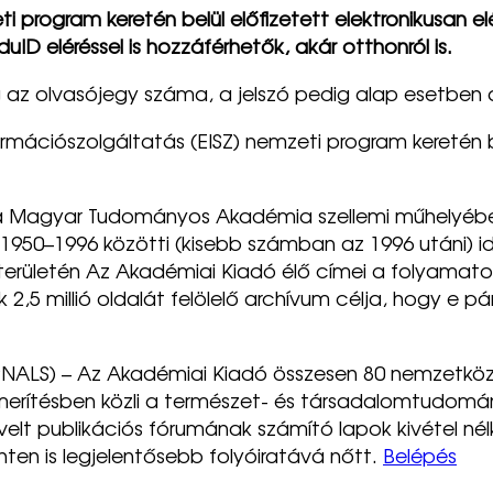
ti program keretén belül előfizetett elektronikusan e
uID eléréssel is hozzáférhetők, akár otthonról is.
 az olvasójegy száma, a jelszó pedig alap esetben a 
formációszolgáltatás (EISZ) nemzeti program keretén b
 Magyar Tudományos Akadémia szellemi műhelyébe
950–1996 közötti (kisebb számban az 1996 utáni) i
erületén Az Akadémiai Kiadó élő címei a folyamat
 2,5 millió oldalát felölelő archívum célja, hogy e 
S) – Az Akadémiai Kiadó összesen 80 nemzetközi 
s merítésben közli a természet- és társadalomtudo
lt publikációs fórumának számító lapok kivétel nélkü
ten is legjelentősebb folyóiratává nőtt.
Belépés