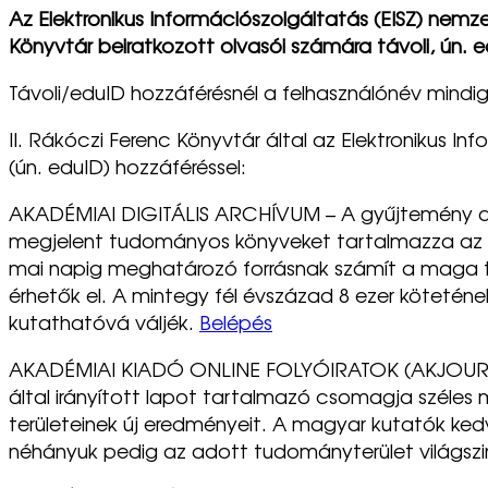
Az Elektronikus Információszolgáltatás (EISZ) nemze
Könyvtár beiratkozott olvasói számára távoli, ún. ed
Távoli/eduID hozzáférésnél a felhasználónév mindig
II. Rákóczi Ferenc Könyvtár által az Elektronikus In
(ún. eduID) hozzáféréssel:
AKADÉMIAI DIGITÁLIS ARCHÍVUM –
A gyűjtemény a
megjelent tudományos könyveket tartalmazza az 1
mai napig meghatározó forrásnak számít a maga t
érhetők el. A mintegy fél évszázad 8 ezer kötetének
kutathatóvá váljék.
Belépés
AKADÉMIAI KIADÓ ONLINE FOLYÓIRATOK (AKJOURNAL
által irányított lapot tartalmazó csomagja széle
területeinek új eredményeit. A magyar kutatók kedve
néhányuk pedig az adott tudományterület világszin