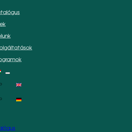
talógus
rek
lunk
olgáltatások
rogramok
alógus