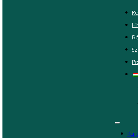
Ka
Hí
Ró
Sz
P
Kat