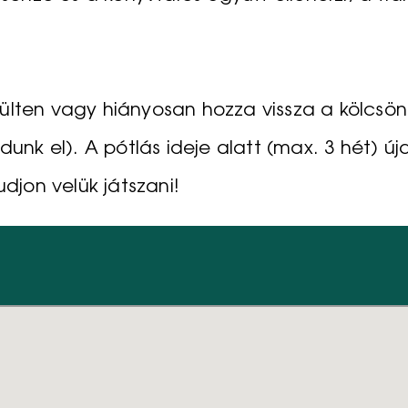
lten vagy hiányosan hozza vissza a kölcsönző
dunk el). A pótlás ideje alatt (max. 3 hét) ú
udjon velük játszani!