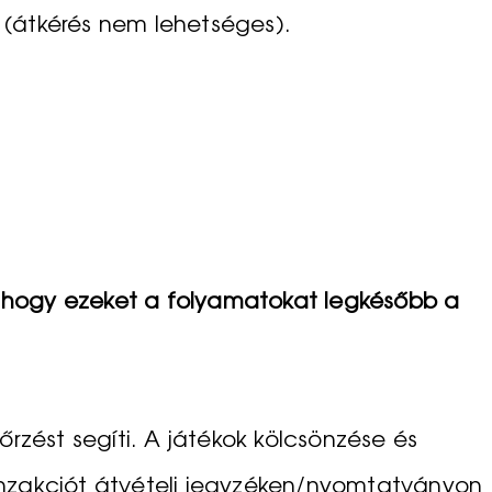
t (átkérés nem lehetséges).
k, hogy ezeket a folyamatokat legkésőbb a
zést segíti. A játékok kölcsönzése és
tranzakciót átvételi jegyzéken/nyomtatványon