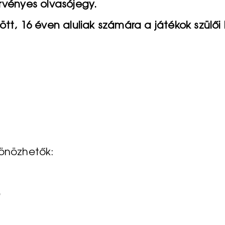
rvényes olvasójegy.
tt, 16 éven aluliak számára a játékok szülői 
sönözhetők:
)