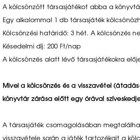
A kölcsönzött társasjátékot abba a könyvtár
Egy alkalommal 1 db társasjáték kölcsönöz
Kölcsönzési határidő: 3 hét. A kölcsönzés 
Késedelmi díj: 200 Ft/nap
A kölcsönzés alatt lévő társasjátékokra előj
Mivel a kölcsönzés és a visszavétel (átadá
könyvtár zárása előtt egy órával szívesked
A társasjáték csomagolásában megtalálható
visszavétele során a játék tartozékait a kö