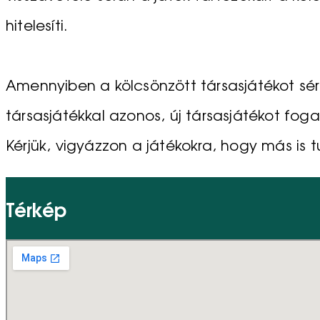
hitelesíti.
Amennyiben a kölcsönzött társasjátékot sérü
társasjátékkal azonos, új társasjátékot foga
Kérjük, vigyázzon a játékokra, hogy más is t
Térkép