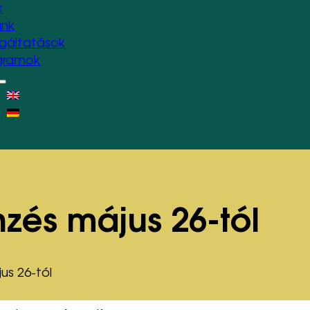
k
unk
lgáltatások
gramok
nzés május 26-tól
us 26-tól