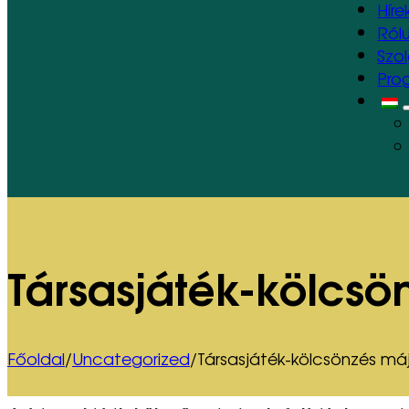
Híre
Ról
Szo
Pro
Társasjáték-kölcsö
Főoldal
/
Uncategorized
/
Társasjáték-kölcsönzés máj