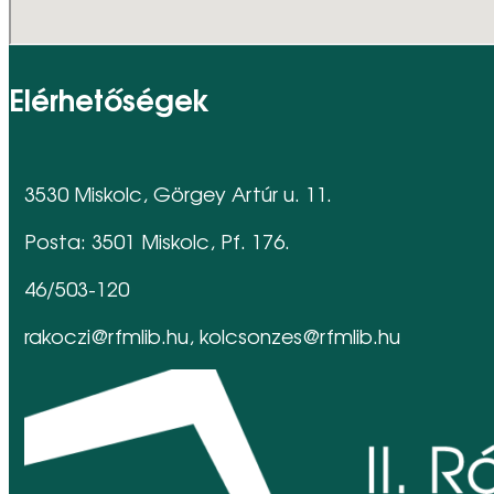
Elérhetőségek
3530 Miskolc, Görgey Artúr u. 11.
Posta: 3501 Miskolc, Pf. 176.
46/503-120
rakoczi@rfmlib.hu, kolcsonzes@rfmlib.hu