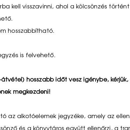
ba kell visszavinni, ahol a kölcsönzés történ
hető.
nem hosszabbítható.
egyzés is felvehető.
s-átvétel) hosszabb időt vesz igénybe, kérjü
jenek megkezdeni!
 az alkotóelemek jegyzéke, amely az ellenőr
lcsönző és a könyvtáros együtt ellenőrzi, a 